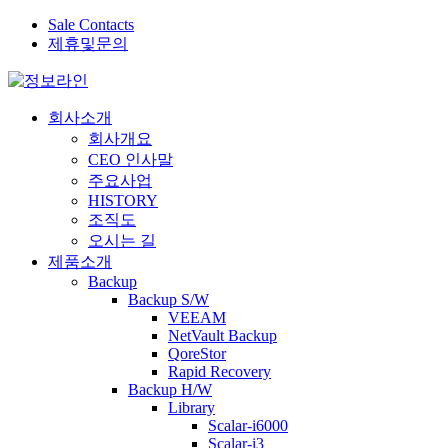
Sale Contacts
제휴및문의
회사소개
회사개요
CEO 인사말
주요사업
HISTORY
조직도
오시는 길
제품소개
Backup
Backup S/W
VEEAM
NetVault Backup
QoreStor
Rapid Recovery
Backup H/W
Library
Scalar-i6000
Scalar-i3