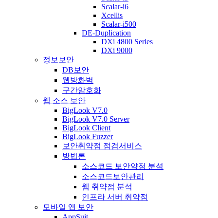
Scalar-i6
Xcellis
Scalar-i500
DE-Duplication
DXi 4800 Series
DXi 9000
정보보안
DB보안
웹방화벽
구간암호화
웹 소스 보안
BigLook V7.0
BigLook V7.0 Server
BigLook Client
BigLook Fuzzer
보안취약점 점검서비스
방법론
소스코드 보안약점 분석
소스코드보안관리
웹 취약점 분석
인프라 서버 취약점
모바일 앱 보안
AppSuit